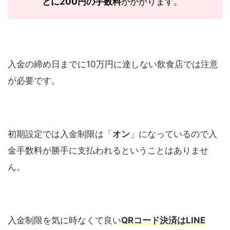
とに
200
円の手数料
がかかります。
入金の締め日までに
10
万円に達しない飲食店では注意
が必要です。
初期設定では入金制限は「
オン
」になっているので入
金手数料が勝手に支払われるということはありませ
ん。
入金制限を気に時なくて良い
QR
コード決済は
LINE