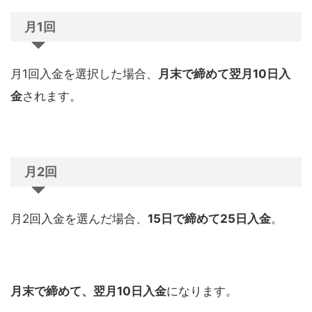
月
1
回
月
1
回入金を選択した場合、
月末で締めて翌月
10
日入
金
されます。
月
2
回
月
2
回入金を選んだ場合、
15
日で締めて
25
日入金
。
月末で締めて、翌月
10
日入金
になります。