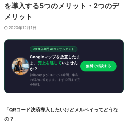
を導入する5つのメリット・2つのデ
メリット
2020年12月1日
飲食店専門 AIコンサルタント
Googleマップを放置したま
ま、
売上を逃して
いません
無料で相談する
か？
神崎みゆきがLINEで24時間、集客
の悩みに答えます。まず10回まで完
全無料。
「
QR
コード決済導入したいけどメルペイってどうな
の？
」