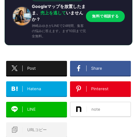
Googleマップを放置したま
ま、
売上を逃して
いません
無料で相談する
か？
神崎みゆきがLINEで24時間、集客
の悩みに答えます。まず10回まで完
全無料。
Post
Share
Hatena
Pinterest
LINE
note
URLコピー