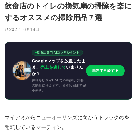
飲食店のトイレの換気扇の掃除を楽に
するオススメの掃除用品７選
2021年6月18日
飲食店専門 AIコンサルタント
Googleマップを放置したま
ま、
売上を逃して
いません
無料で相談する
か？
神崎みゆきがLINEで24時間、集客
の悩みに答えます。まず10回まで完
全無料。
マイアミからニューオーリンズに向かうトラックのを
運転しているマーティン。