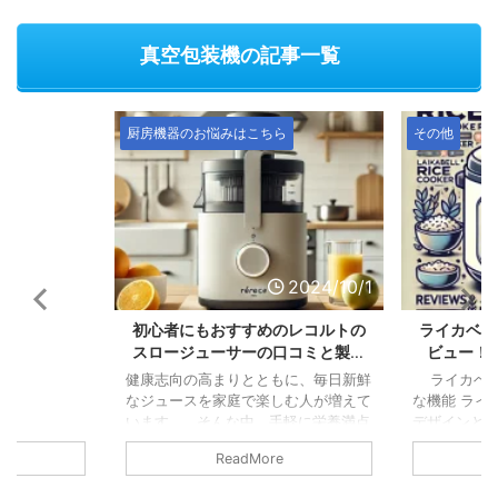
真空包装機の記事一覧
その他
飲食店開業の
2024/10/1
2024/9/6
のレコルトの
ライカベル炊飯器の口コミ徹底レ
飲食店融資
口コミと製品
ビュー！メリット・デメリット
して開
は？本当に美味しいご飯が炊ける
に、毎日新鮮
ライカベルの器の基本情報と便利
こんにちは
のか？
む人が増えて
な機能 ライカベルの炊飯器は、その
自己資金が
軽に栄養満点
デザインと機能性で注目を集めている
悩みを解決
ロージューサ
炊飯器ブランドの一つです。 以下に
いけど、自
ReadMore
す。 特に初
主な特徴を紹介します。 1. スタイ
良いか分か
ドとして知ら
リッシュなデザイン モダンなデザイ
と思います