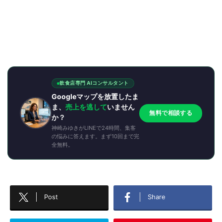
飲食店専門 AIコンサルタント
Googleマップを放置したま
ま、
売上を逃して
いません
無料で相談する
か？
神崎みゆきがLINEで24時間、集客
の悩みに答えます。まず10回まで完
全無料。
Post
Share