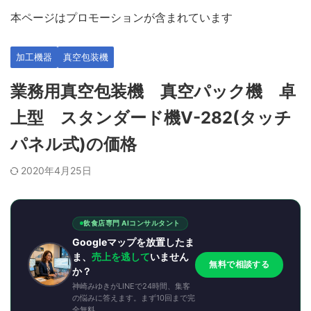
本ページはプロモーションが含まれています
加工機器
真空包装機
業務用真空包装機 真空パック機 卓
上型 スタンダード機V-282(タッチ
パネル式)の価格
2020年4月25日
飲食店専門 AIコンサルタント
Googleマップを放置したま
ま、
売上を逃して
いません
無料で相談する
か？
神崎みゆきがLINEで24時間、集客
の悩みに答えます。まず10回まで完
全無料。