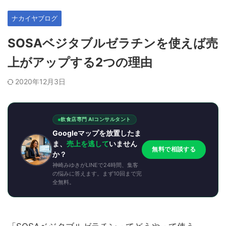
ナカイヤブログ
SOSAベジタブルゼラチンを使えば売
上がアップする2つの理由
2020年12月3日
飲食店専門 AIコンサルタント
Googleマップを放置したま
ま、
売上を逃して
いません
無料で相談する
か？
神崎みゆきがLINEで24時間、集客
の悩みに答えます。まず10回まで完
全無料。